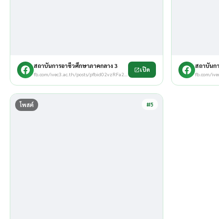
สถาบันการอาชีวศึกษาภาคกลาง 3
สถาบันก
เปิด
fb.com/ivec3.ac.th/posts/pfbid02vzRFa2vf23NyvZtEkB…
#5
โพสต์