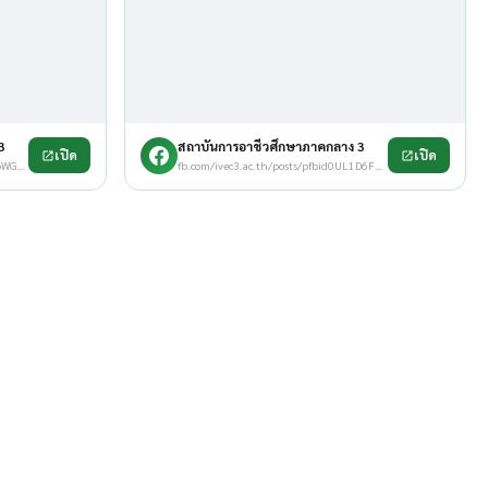
3
สถาบันการอาชีวศึกษาภาคกลาง 3
เปิด
เปิด
fb.com/ivec3.ac.th/posts/pfbid02qCbWGevB5oDw3dG4L3…
fb.com/ivec3.ac.th/posts/pfbid0UL1D6F8ztqTKLb4q7Qr…