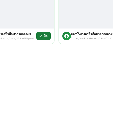
ารอาชีวศึกษาภาคกลาง 3
สถาบันการอาชีวศึกษาภาคกลาง 
เปิด
fb.com/ivec3.ac.th/posts/pfbid0SE1pkvYLYkZdTBCUwzk…