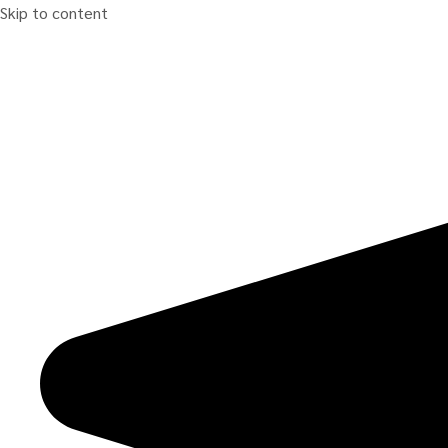
Skip to content