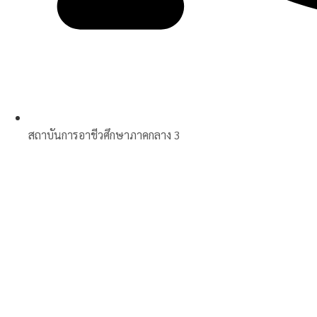
สถาบันการอาชีวศึกษาภาคกลาง 3