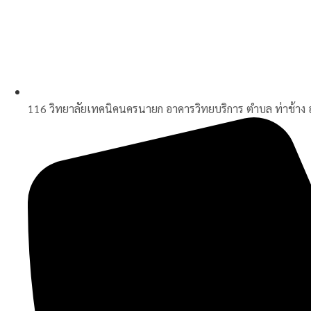
116 วิทยาลัยเทคนิคนครนายก อาคารวิทยบริการ ตำบล ท่าช้า