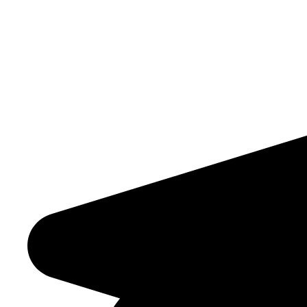
Skip
to
content